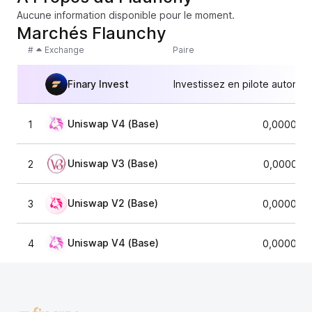
Aucune information disponible pour le moment.
Marchés Flaunchy
#
Exchange
Paire
Finary Invest
Investissez en pilote automat
Uniswap V4 (Base)
1
0,000001
Uniswap V3 (Base)
2
0,000001
Uniswap V2 (Base)
3
0,000001
Uniswap V4 (Base)
4
0,000001