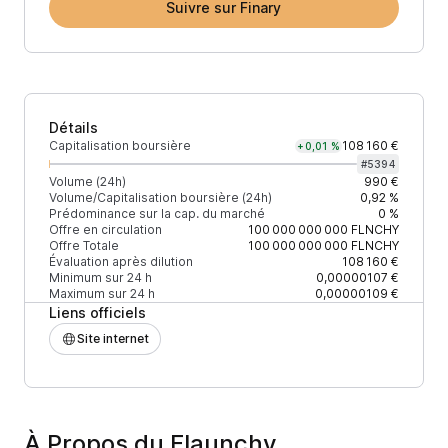
Suivre sur Finary
Détails
Capitalisation boursière
108 160 €
+0,01 %
#
5394
Volume (24h)
990 €
Volume/Capitalisation boursière (24h)
0,92 %
Prédominance sur la cap. du marché
0 %
Offre en circulation
100 000 000 000
FLNCHY
Offre Totale
100 000 000 000
FLNCHY
Évaluation après dilution
108 160 €
Minimum sur 24 h
0,00000107 €
Maximum sur 24 h
0,00000109 €
Liens officiels
Site internet
À Propos du Flaunchy