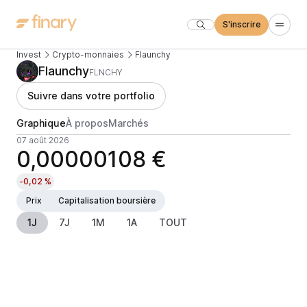
S'inscrire
Invest
Crypto-monnaies
Flaunchy
Flaunchy
FLNCHY
Suivre dans votre portfolio
Graphique
À propos
Marchés
07 août 2026
0,00000108 €
-0,02 %
Prix
Capitalisation boursière
1J
7J
1M
1A
TOUT