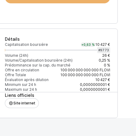
Détails
Capitalisation boursière
10 427 €
+0,63 %
#
9773
Volume (24h)
26 €
Volume/Capitalisation boursière (24h)
0,25 %
Prédominance sur la cap. du marché
0 %
Prix
+2% depth
Offre en circulation
100 000 000 000 000
FLOVI
Offre Totale
100 000 000 000 000
FLOVI
Évaluation après dilution
10 427 €
Minimum sur 24 h
0,0000000001 €
Maximum sur 24 h
0,0000000001 €
Liens officiels
27EAD9083C756CC2
0,0000000001 $
259 $
Site internet