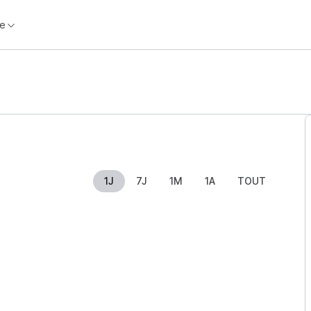
e
1J
7J
1M
1A
TOUT