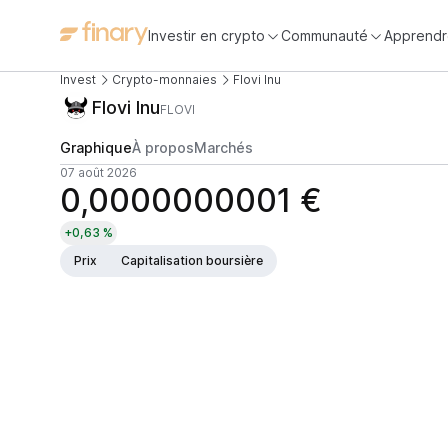
Investir en crypto
Communauté
Apprendr
Invest
Crypto-monnaies
Flovi Inu
Flovi Inu
FLOVI
Graphique
À propos
Marchés
07 août 2026
0,0000000001 €
+0,63 %
Prix
Capitalisation boursière