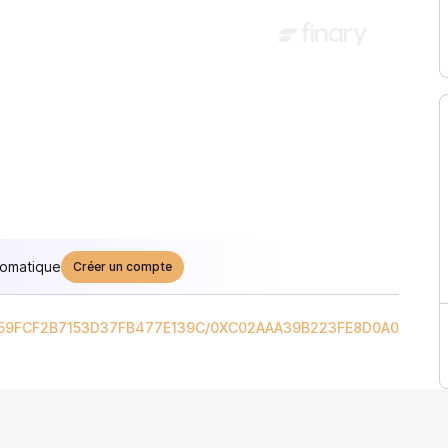
tomatique
Créer un compte
59FCF2B7153D37FB477E139C
/
0XC02AAA39B223FE8D0A0E5C4F