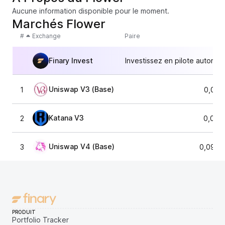
Aucune information disponible pour le moment.
Marchés Flower
#
Exchange
Paire
Finary Invest
Investissez en pilote automat
Uniswap V3 (Base)
1
0,091
Katana V3
2
0,091
Uniswap V4 (Base)
3
0,0911
PRODUIT
Portfolio Tracker