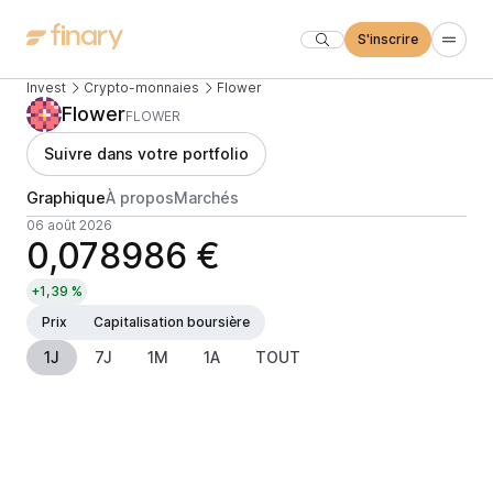
S'inscrire
Invest
Crypto-monnaies
Flower
Flower
FLOWER
Suivre dans votre portfolio
Graphique
À propos
Marchés
06 août 2026
0,078986 €
+1,39 %
Prix
Capitalisation boursière
1J
7J
1M
1A
TOUT