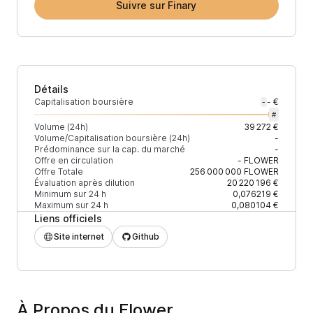
Suivre sur Finary
Détails
Capitalisation boursière
- €
-
#
Volume (24h)
39 272 €
Volume/Capitalisation boursière (24h)
-
Prédominance sur la cap. du marché
-
Offre en circulation
-
FLOWER
Offre Totale
256 000 000
FLOWER
Évaluation après dilution
20 220 196 €
Minimum sur 24 h
0,076219 €
Maximum sur 24 h
0,080104 €
Liens officiels
Site internet
Github
À Propos du Flower