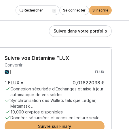
Rechercher
Se connecter
S'inscrire
/
Suivre dans votre portfolio
Suivre vos Datamine FLUX
Convertir
FLUX
1
FLUX
=
0,01822038 €
Connexion sécurisée d’Exchanges et mise à jour
automatique de vos soldes
Synchronisation des Wallets tels que Ledger,
Metamask ...
10,000 cryptos disponibles
Données sécurisées et accès en lecture seule
Suivre sur Finary