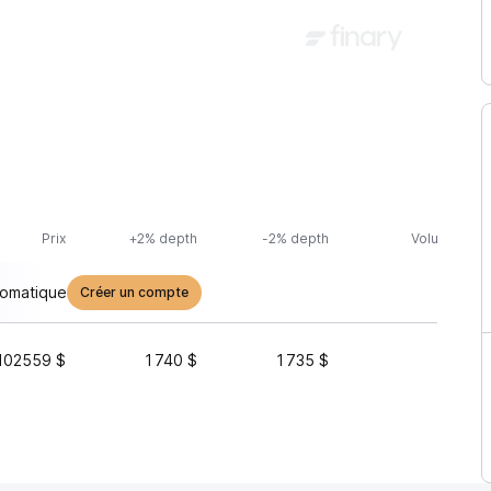
Prix
+2% depth
-2% depth
Volume (24h
tomatique
Créer un compte
102559 $
1 740 $
1 735 $
14 