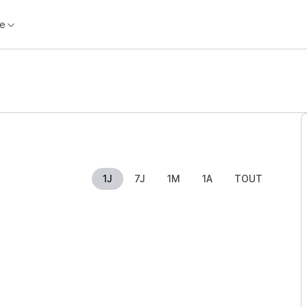
e
1J
7J
1M
1A
TOUT