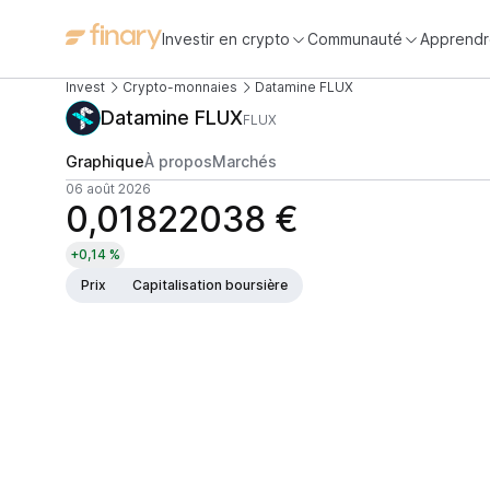
Investir en crypto
Communauté
Apprendr
Invest
Crypto-monnaies
Datamine FLUX
Datamine FLUX
FLUX
Graphique
À propos
Marchés
06 août 2026
0,01822038 €
+0,14 %
Prix
Capitalisation boursière