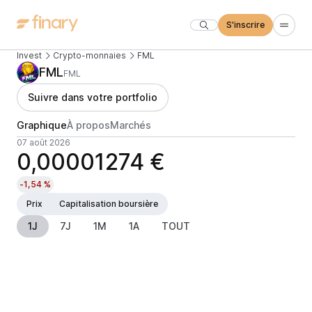
S'inscrire
Invest
Crypto-monnaies
FML
FML
FML
Suivre dans votre portfolio
Graphique
À propos
Marchés
07 août 2026
0,00001274 €
-1,54 %
Prix
Capitalisation boursière
1J
7J
1M
1A
TOUT