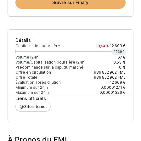
Suivre sur Finary
Détails
Capitalisation boursière
12 609 €
-1,54 %
#
9394
Volume (24h)
67 €
Volume/Capitalisation boursière (24h)
0,53 %
Prédominance sur la cap. du marché
0 %
Offre en circulation
989 852 962
FML
Offre Totale
989 852 962
FML
Évaluation après dilution
12 609 €
Minimum sur 24 h
0,00001271 €
Maximum sur 24 h
0,00001326 €
Liens officiels
Site internet
À Propos du FML