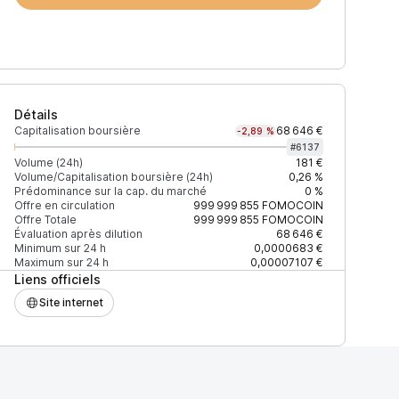
Détails
Capitalisation boursière
68 646 €
-2,89 %
#
6137
Volume (24h)
181 €
Volume/Capitalisation boursière (24h)
0,26 %
Prédominance sur la cap. du marché
0 %
)
% du volume
Confiance
Mis à jour
Offre en circulation
999 999 855
FOMOCOIN
Offre Totale
999 999 855
FOMOCOIN
Évaluation après dilution
68 646 €
Minimum sur 24 h
0,0000683 €
Maximum sur 24 h
0,00007107 €
Liens officiels
$
100 %
Récemment
ÉLEVÉE
Site internet