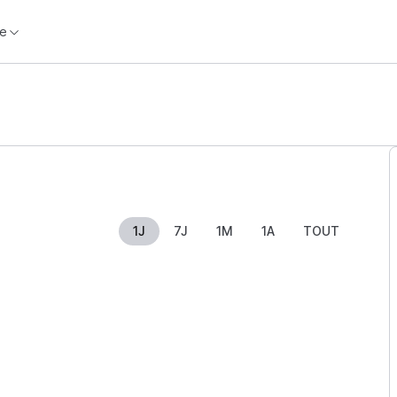
e
1J
7J
1M
1A
TOUT