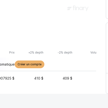
Prix
+2% depth
-2% depth
Volume (24h
tomatique
Créer un compte
007925 $
410 $
409 $
209 