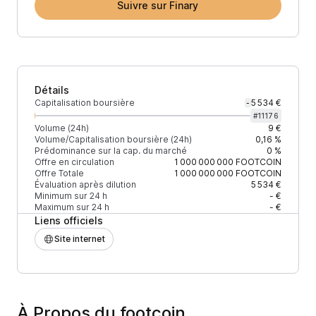
Suivre sur Finary
Détails
Capitalisation boursière
5 534 €
-
#
11176
Volume (24h)
9 €
Volume/Capitalisation boursière (24h)
0,16 %
Prédominance sur la cap. du marché
0 %
Offre en circulation
1 000 000 000
FOOTCOIN
Offre Totale
1 000 000 000
FOOTCOIN
Évaluation après dilution
5 534 €
Minimum sur 24 h
- €
Maximum sur 24 h
- €
Liens officiels
Site internet
À Propos du footcoin