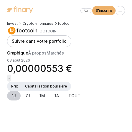
S'inscrire
Invest
Crypto-monnaies
footcoin
footcoin
FOOTCOIN
Suivre dans votre portfolio
Graphique
À propos
Marchés
08 août 2026
0,00000553 €
-
Prix
Capitalisation boursière
1J
7J
1M
1A
TOUT