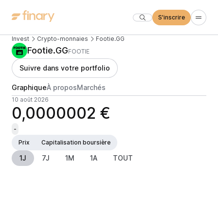
S'inscrire
Invest
Crypto-monnaies
Footie.GG
Footie.GG
FOOTIE
Suivre dans votre portfolio
Graphique
À propos
Marchés
10 août 2026
0,0000002 €
-
Prix
Capitalisation boursière
1J
7J
1M
1A
TOUT