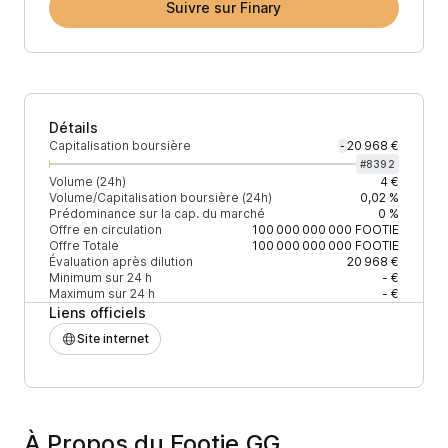
Suivre sur Finary
Détails
Capitalisation boursière
20 968 €
-
#
8392
Volume (24h)
4 €
Volume/Capitalisation boursière (24h)
0,02 %
Prédominance sur la cap. du marché
0 %
Offre en circulation
100 000 000 000
FOOTIE
Offre Totale
100 000 000 000
FOOTIE
Évaluation après dilution
20 968 €
Minimum sur 24 h
- €
Maximum sur 24 h
- €
Liens officiels
Site internet
À Propos du Footie.GG