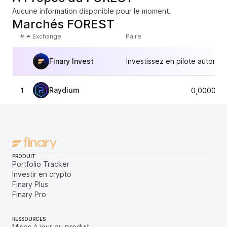
Aucune information disponible pour le moment.
Marchés FOREST
#
Exchange
Paire
Finary Invest
Investissez en pilote automat
Raydium
1
0,000083
PRODUIT
Portfolio Tracker
Investir en crypto
Finary Plus
Finary Pro
RESSOURCES
Mises à jour du produit