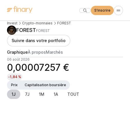
S'inscrire
Invest
Crypto-monnaies
FOREST
FOREST
FOREST
Suivre dans votre portfolio
Graphique
À propos
Marchés
06 août 2026
0,00007257 €
-1,84 %
Prix
Capitalisation boursière
1J
7J
1M
1A
TOUT