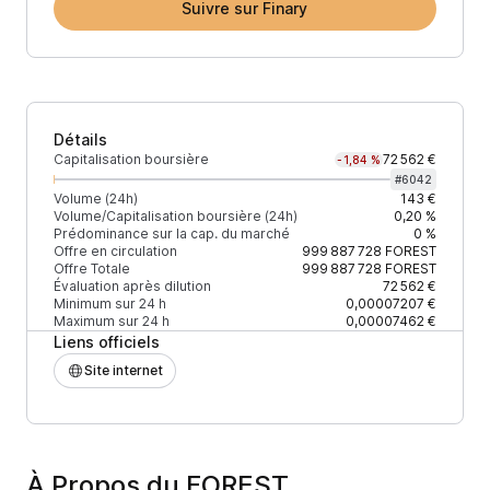
Suivre sur Finary
Détails
Capitalisation boursière
72 562 €
-1,84 %
#
6042
Volume (24h)
143 €
Volume/Capitalisation boursière (24h)
0,20 %
Prédominance sur la cap. du marché
0 %
Offre en circulation
999 887 728
FOREST
Offre Totale
999 887 728
FOREST
Évaluation après dilution
72 562 €
Minimum sur 24 h
0,00007207 €
Maximum sur 24 h
0,00007462 €
Liens officiels
Site internet
À Propos du FOREST