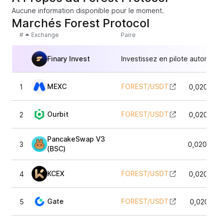
Aucune information disponible pour le moment.
Marchés Forest Protocol
#
Exchange
Paire
Finary Invest
Investissez en pilote automat
MEXC
FOREST
/
USDT
1
0,02074
Ourbit
FOREST
/
USDT
2
0,02079
PancakeSwap V3
3
0,02067
(BSC)
KCEX
FOREST
/
USDT
4
0,02072
Gate
FOREST
/
USDT
5
0,02091