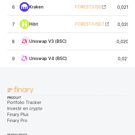
Kraken
FOREST
/
USD
6
0,02107
Hibt
FOREST
/
USDT
7
0,02091
Uniswap V3 (BSC)
8
0,02075
Uniswap V4 (BSC)
9
0,02101
PRODUIT
Portfolio Tracker
Investir en crypto
Finary Plus
Finary Pro