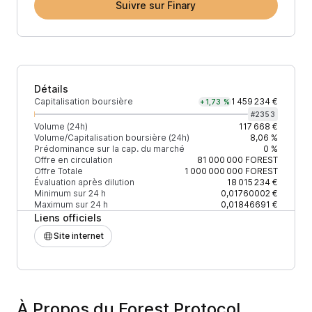
Suivre sur Finary
Détails
Capitalisation boursière
1 459 234 €
+1,73 %
#
2353
Volume (24h)
117 668 €
Volume/Capitalisation boursière (24h)
8,06 %
Prédominance sur la cap. du marché
0 %
Offre en circulation
81 000 000
FOREST
Offre Totale
1 000 000 000
FOREST
Évaluation après dilution
18 015 234 €
Minimum sur 24 h
0,01760002 €
Maximum sur 24 h
0,01846691 €
Liens officiels
Site internet
À Propos du Forest Protocol