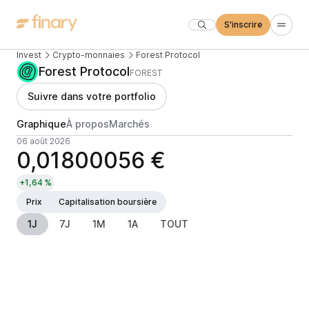
S'inscrire
Invest
Crypto-monnaies
Forest Protocol
Forest Protocol
FOREST
Suivre dans votre portfolio
Graphique
À propos
Marchés
06 août 2026
0,01800056 €
+1,64 %
Prix
Capitalisation boursière
1J
7J
1M
1A
TOUT