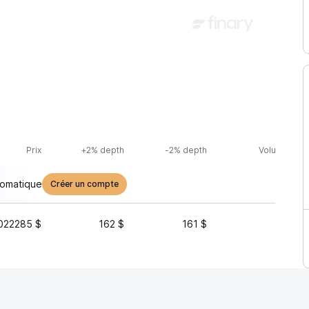
Prix
+2% depth
-2% depth
Volume (24h
tomatique
Créer un compte
022285 $
162 $
161 $
317 