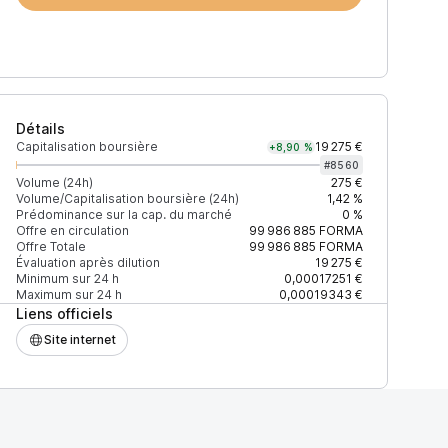
Détails
Capitalisation boursière
19 275 €
+8,90 %
#
8560
Volume (24h)
275 €
Volume/Capitalisation boursière (24h)
1,42 %
Prédominance sur la cap. du marché
0 %
)
% du volume
Confiance
Mis à jour
Offre en circulation
99 986 885
FORMA
Offre Totale
99 986 885
FORMA
Évaluation après dilution
19 275 €
Minimum sur 24 h
0,00017251 €
Maximum sur 24 h
0,00019343 €
Liens officiels
$
100 %
Récemment
ÉLEVÉE
Site internet