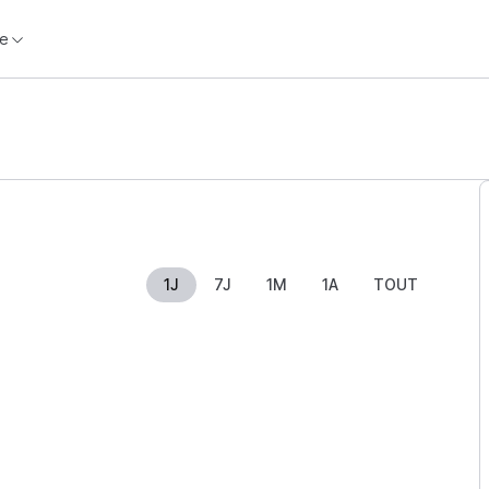
e
1J
7J
1M
1A
TOUT