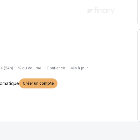
e (24h)
% du volume
Confiance
Mis à jour
tomatique
Créer un compte