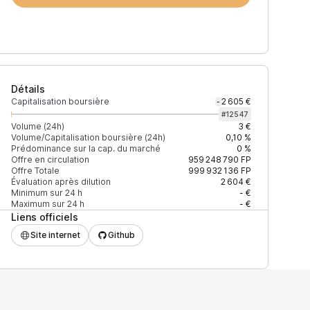
Détails
Capitalisation boursière
2 605 €
-
#
12547
Volume (24h)
3 €
Volume/Capitalisation boursière (24h)
0,10 %
Prédominance sur la cap. du marché
0 %
Offre en circulation
959 248 790
FP
Offre Totale
999 932 136
FP
Évaluation après dilution
2 604 €
Minimum sur 24 h
- €
Maximum sur 24 h
- €
Liens officiels
Site internet
Github