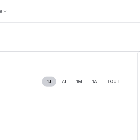
e
1J
7J
1M
1A
TOUT