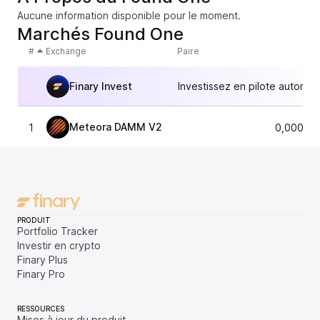
Aucune information disponible pour le moment.
Marchés Found One
#
Exchange
Paire
Finary Invest
Investissez en pilote automat
Meteora DAMM V2
1
0,00001
PRODUIT
Portfolio Tracker
Investir en crypto
Finary Plus
Finary Pro
RESSOURCES
Mises à jour du produit