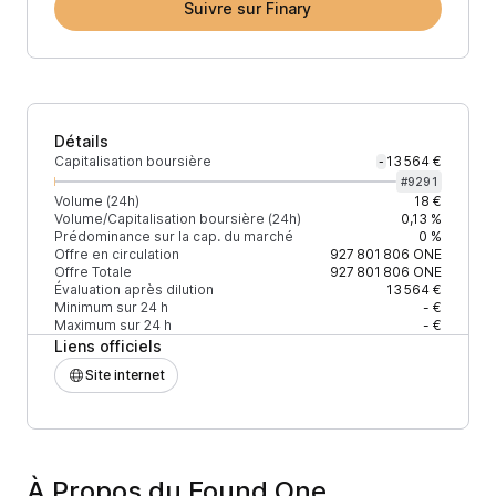
Suivre sur Finary
Détails
Capitalisation boursière
13 564 €
-
#
9291
Volume (24h)
18 €
Volume/Capitalisation boursière (24h)
0,13 %
Prédominance sur la cap. du marché
0 %
Offre en circulation
927 801 806
ONE
Offre Totale
927 801 806
ONE
Évaluation après dilution
13 564 €
Minimum sur 24 h
- €
Maximum sur 24 h
- €
Liens officiels
Site internet
À Propos du Found One