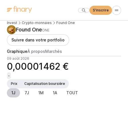
S'inscrire
Invest
Crypto-monnaies
Found One
Found One
ONE
Suivre dans votre portfolio
Graphique
À propos
Marchés
09 août 2026
0,00001462 €
-
Prix
Capitalisation boursière
1J
7J
1M
1A
TOUT