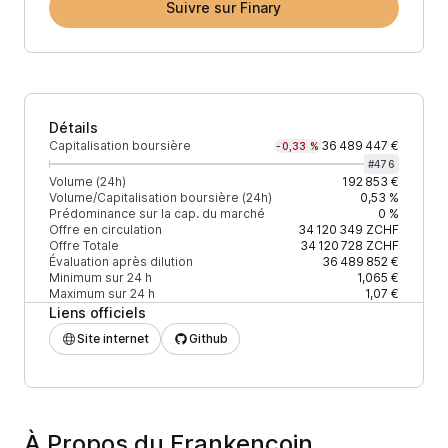
Suivre sur Finary
Détails
Capitalisation boursière
36 489 447 €
-0,33 %
#
476
Volume (24h)
192 853 €
Volume/Capitalisation boursière (24h)
0,53 %
Prédominance sur la cap. du marché
0 %
Offre en circulation
34 120 349
ZCHF
Offre Totale
34 120 728
ZCHF
Évaluation après dilution
36 489 852 €
Minimum sur 24 h
1,065 €
Maximum sur 24 h
1,07 €
Liens officiels
Site internet
Github
À Propos du Frankencoin