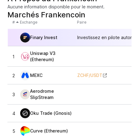
Aucune information disponible pour le moment.
Marchés Frankencoin
#
Exchange
Paire
Finary Invest
Investissez en pilote automat
Uniswap V3
1
(Ethereum)
MEXC
ZCHF
/
USDT
2
Aerodrome
3
SlipStream
Oku Trade (Gnosis)
4
Curve (Ethereum)
5