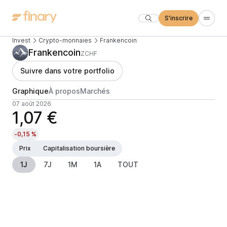
S'inscrire
Invest
Crypto-monnaies
Frankencoin
Frankencoin
ZCHF
Suivre dans votre portfolio
Graphique
À propos
Marchés
07 août 2026
1,07 €
-0,15 %
Prix
Capitalisation boursière
1J
7J
1M
1A
TOUT