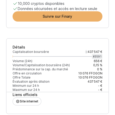
10,000 cryptos disponibles
Données sécurisées et accès en lecture seule
Suivre sur Finary
Détails
Capitalisation boursière
437 547 €
-
#
3591
Volume (24h)
656 €
Volume/Capitalisation boursière (24h)
0,15 %
Prédominance sur la cap. du marché
0 %
Offre en circulation
10 076
FFOGON
Offre Totale
10 076
FFOGON
Évaluation après dilution
437 547 €
Minimum sur 24 h
- €
Maximum sur 24 h
- €
Liens officiels
Site internet