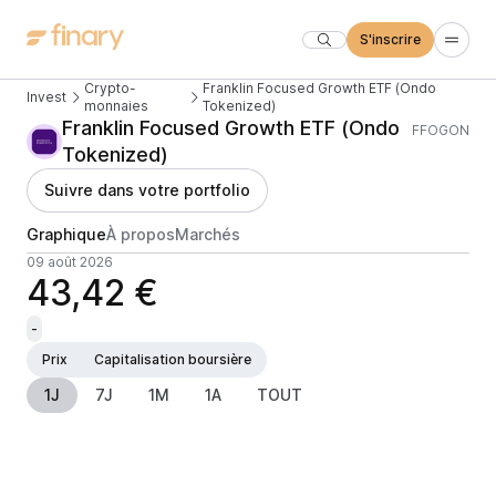
S'inscrire
Crypto-
Franklin Focused Growth ETF (Ondo
Invest
monnaies
Tokenized)
Franklin Focused Growth ETF (Ondo
FFOGON
Tokenized)
Suivre dans votre portfolio
Graphique
À propos
Marchés
09 août 2026
43,42 €
-
Prix
Capitalisation boursière
1J
7J
1M
1A
TOUT