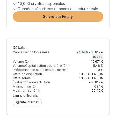
10,000 cryptos disponibles
Données sécurisées et accès en lecture seule
Suivre sur Finary
Détails
Capitalisation boursière
905 817 €
+0,24 %
#
2789
Volume (24h)
49 671 €
Volume/Capitalisation boursière (24h)
5,48 %
Prédominance sur la cap. du marché
0 %
Offre en circulation
13 094
FLQLON
Offre Totale
13 094
FLQLON
Évaluation après dilution
905 817 €
Minimum sur 24 h
69,1 €
Maximum sur 24 h
69,46 €
Liens officiels
Site internet