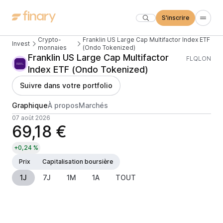
S'inscrire
Crypto-
Franklin US Large Cap Multifactor Index ETF
Invest
monnaies
(Ondo Tokenized)
Franklin US Large Cap Multifactor
FLQLON
Index ETF (Ondo Tokenized)
Suivre dans votre portfolio
Graphique
À propos
Marchés
07 août 2026
69,18 €
+0,24 %
Prix
Capitalisation boursière
1J
7J
1M
1A
TOUT