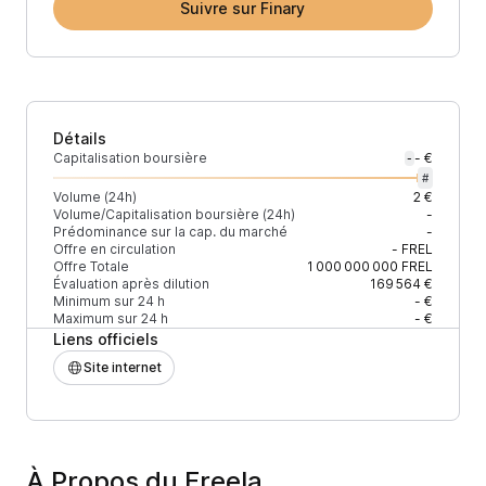
Suivre sur Finary
Détails
Capitalisation boursière
- €
-
#
Volume (24h)
2 €
Volume/Capitalisation boursière (24h)
-
Prédominance sur la cap. du marché
-
Offre en circulation
-
FREL
Offre Totale
1 000 000 000
FREL
Évaluation après dilution
169 564 €
Minimum sur 24 h
- €
Maximum sur 24 h
- €
Liens officiels
Site internet
À Propos du Freela