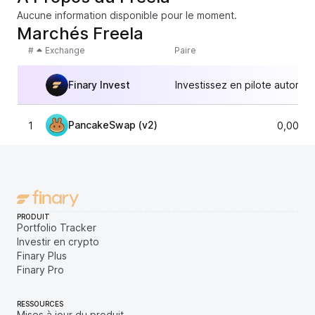
Aucune information disponible pour le moment.
Marchés Freela
#
Exchange
Paire
Finary Invest
Investissez en pilote automat
PancakeSwap (v2)
1
0,0001
PRODUIT
Portfolio Tracker
Investir en crypto
Finary Plus
Finary Pro
RESSOURCES
Mises à jour du produit