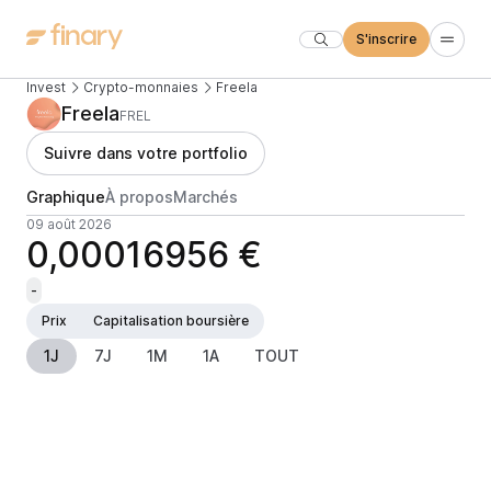
S'inscrire
Invest
Crypto-monnaies
Freela
Freela
FREL
Suivre dans votre portfolio
Graphique
À propos
Marchés
09 août 2026
0,00016956 €
-
Prix
Capitalisation boursière
1J
7J
1M
1A
TOUT