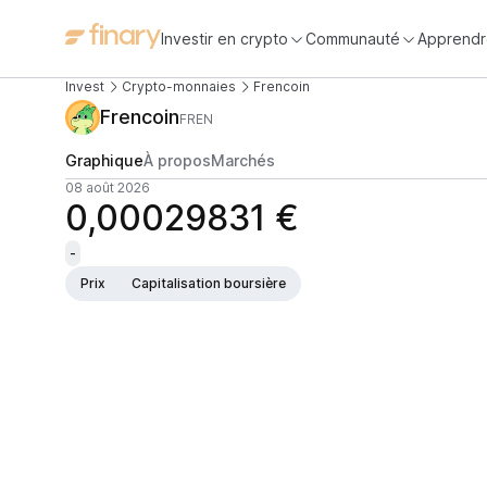
Investir en crypto
Communauté
Apprendr
Invest
Crypto-monnaies
Frencoin
Frencoin
FREN
Graphique
À propos
Marchés
08 août 2026
0,00029831 €
-
Prix
Capitalisation boursière