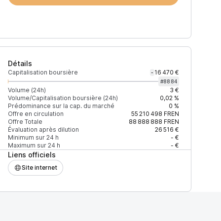
Détails
Capitalisation boursière
16 470 €
-
#
8884
Volume (24h)
3 €
Volume/Capitalisation boursière (24h)
0,02 %
Prédominance sur la cap. du marché
0 %
)
% du volume
Confiance
Mis à jour
Offre en circulation
55 210 498
FREN
Offre Totale
88 888 888
FREN
Évaluation après dilution
26 516 €
Minimum sur 24 h
- €
Maximum sur 24 h
- €
Liens officiels
$
100 %
Récemment
ÉLEVÉE
Site internet