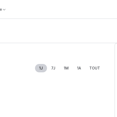
e
1J
7J
1M
1A
TOUT