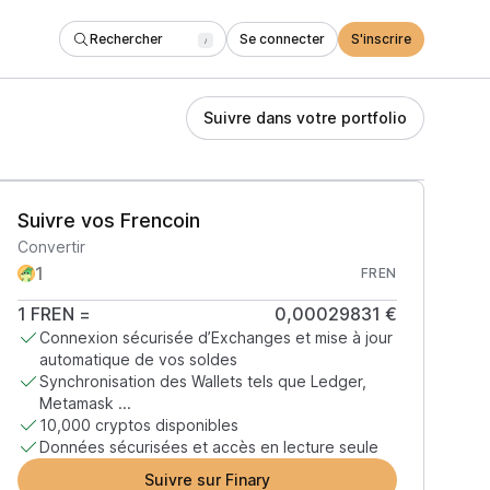
Rechercher
Se connecter
S'inscrire
/
Suivre dans votre portfolio
Suivre vos Frencoin
Convertir
FREN
1
FREN
=
0,00029831 €
Connexion sécurisée d’Exchanges et mise à jour
automatique de vos soldes
Synchronisation des Wallets tels que Ledger,
Metamask ...
10,000 cryptos disponibles
Données sécurisées et accès en lecture seule
Suivre sur Finary