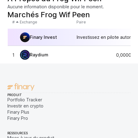
Aucune information disponible pour le moment.
Marchés Frog Wif Peen
#
Exchange
Paire
Finary Invest
Investissez en pilote automat
Raydium
1
0,000002
PRODUIT
Portfolio Tracker
Investir en crypto
Finary Plus
Finary Pro
RESSOURCES
Mises à jour du produit