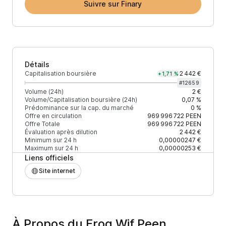
Suivre sur Finary
Détails
Capitalisation boursière
2 442 €
+1,71 %
#
12659
Volume (24h)
2 €
Volume/Capitalisation boursière (24h)
0,07 %
Prédominance sur la cap. du marché
0 %
Offre en circulation
969 996 722
PEEN
Offre Totale
969 996 722
PEEN
Évaluation après dilution
2 442 €
Minimum sur 24 h
0,00000247 €
Maximum sur 24 h
0,00000253 €
Liens officiels
Site internet
À Propos du Frog Wif Peen