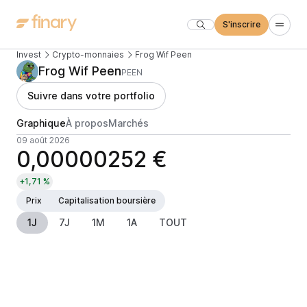
S'inscrire
Invest
Crypto-monnaies
Frog Wif Peen
Frog Wif Peen
PEEN
Suivre dans votre portfolio
Graphique
À propos
Marchés
09 août 2026
0,00000252 €
+1,71 %
Prix
Capitalisation boursière
1J
7J
1M
1A
TOUT