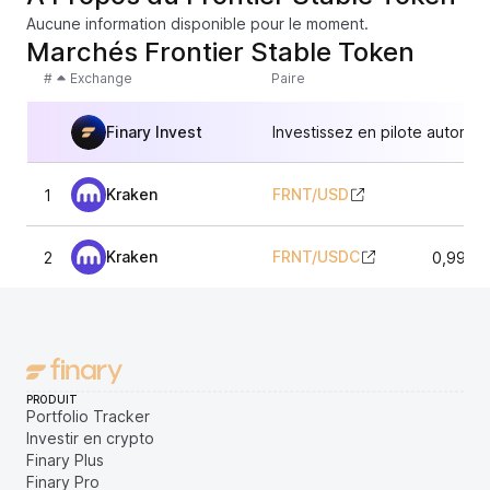
Aucune information disponible pour le moment.
Marchés Frontier Stable Token
#
Exchange
Paire
Finary Invest
Investissez en pilote automat
Kraken
FRNT
/
USD
1
1,0
Kraken
FRNT
/
USDC
2
0,9974
PRODUIT
Portfolio Tracker
Investir en crypto
Finary Plus
Finary Pro