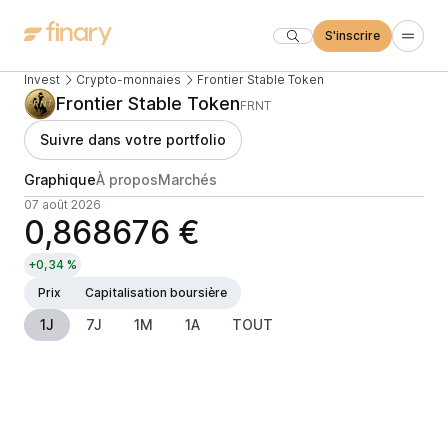
S'inscrire
Invest
Crypto-monnaies
Frontier Stable Token
Frontier Stable Token
FRNT
Suivre dans votre portfolio
Graphique
À propos
Marchés
07 août 2026
0,868676 €
+0,34 %
Prix
Capitalisation boursière
1J
7J
1M
1A
TOUT