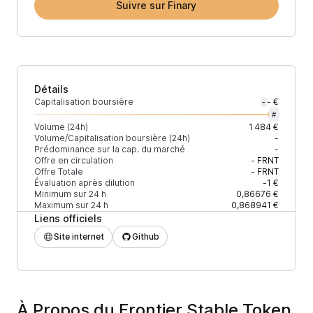
Suivre sur Finary
Détails
Capitalisation boursière
- €
-
#
Volume (24h)
1 484 €
Volume/Capitalisation boursière (24h)
-
Prédominance sur la cap. du marché
-
Offre en circulation
-
FRNT
Offre Totale
-
FRNT
Évaluation après dilution
-1 €
Minimum sur 24 h
0,86676 €
Maximum sur 24 h
0,868941 €
Liens officiels
Site internet
Github
À Propos du Frontier Stable Token