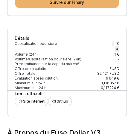
Suivre sur Finary
Détails
Capitalisation boursière
- €
-
#
Volume (24h)
1 €
Volume/Capitalisation boursière (24h)
-
Prédominance sur la cap. du marché
-
Offre en circulation
-
FUSD
Offre Totale
82 421
FUSD
Évaluation après dilution
9 649 €
Minimum sur 24 h
0,116357 €
Maximum sur 24 h
0,117224 €
Liens officiels
Site internet
Github
À Propos du Fuse Dollar V3