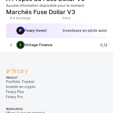
Aucune information disponible pour le moment.
Marchés Fuse Dollar V3
#
Exchange
Paire
Finary Invest
Investissez en pilote automat
Voltage Finance
1
0,1349
PRODUIT
Portfolio Tracker
Investir en crypto
Finary Plus
Finary Pro
RESSOURCES
Mises à jour du produit