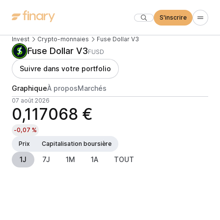
S'inscrire
Invest
Crypto-monnaies
Fuse Dollar V3
Fuse Dollar V3
FUSD
Suivre dans votre portfolio
Graphique
À propos
Marchés
07 août 2026
0,117068 €
-0,07 %
Prix
Capitalisation boursière
1J
7J
1M
1A
TOUT