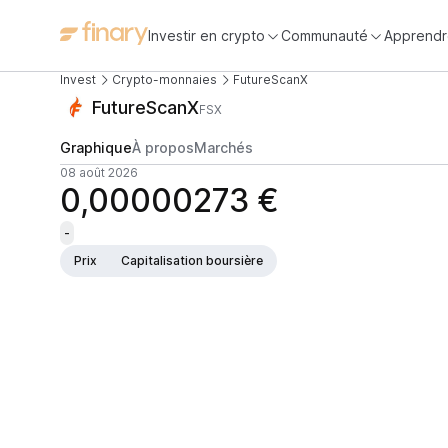
Investir en crypto
Communauté
Apprendr
Invest
Crypto-monnaies
FutureScanX
FutureScanX
FSX
Graphique
À propos
Marchés
08 août 2026
0,00000273 €
-
Prix
Capitalisation boursière