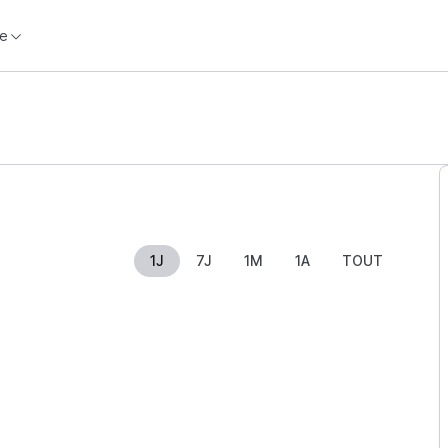
e
1J
7J
1M
1A
TOUT