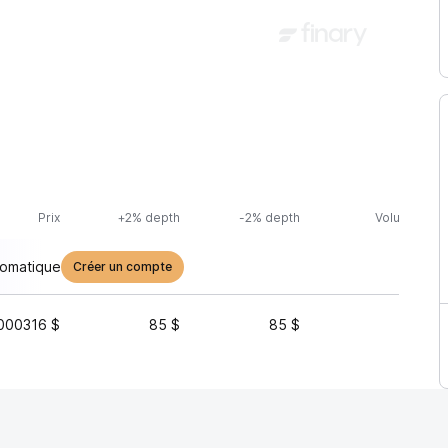
Prix
+2% depth
-2% depth
Volume (24h
tomatique
Créer un compte
000316 $
85 $
85 $
34 