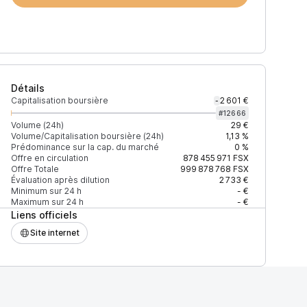
Détails
Capitalisation boursière
2 601 €
-
#
12666
Volume (24h)
29 €
Volume/Capitalisation boursière (24h)
1,13 %
Prédominance sur la cap. du marché
0 %
)
% du volume
Confiance
Mis à jour
Offre en circulation
878 455 971
FSX
Offre Totale
999 878 768
FSX
Évaluation après dilution
2 733 €
Minimum sur 24 h
- €
Maximum sur 24 h
- €
Liens officiels
$
100 %
Récemment
ÉLEVÉE
Site internet