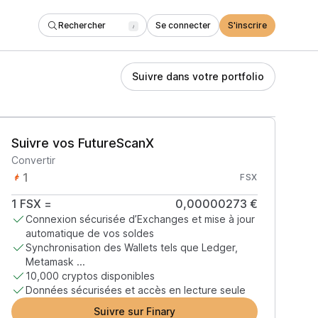
Rechercher
Se connecter
S'inscrire
/
Suivre dans votre portfolio
Suivre vos FutureScanX
Convertir
FSX
1
FSX
=
0,00000273 €
Connexion sécurisée d’Exchanges et mise à jour
automatique de vos soldes
Synchronisation des Wallets tels que Ledger,
Metamask ...
10,000 cryptos disponibles
Données sécurisées et accès en lecture seule
Suivre sur Finary