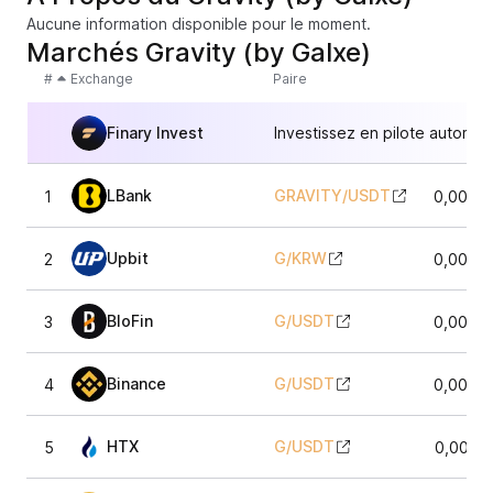
Aucune information disponible pour le moment.
Marchés Gravity (by Galxe)
#
Exchange
Paire
Finary Invest
Investissez en pilote automat
LBank
GRAVITY
/
USDT
1
0,0036
Upbit
G
/
KRW
2
0,0036
BloFin
G
/
USDT
3
0,0036
Binance
G
/
USDT
4
0,0036
HTX
G
/
USDT
5
0,0036