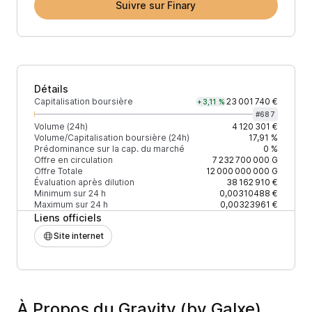
Suivre sur Finary
Détails
Capitalisation boursière
23 001 740 €
+3,11 %
#
687
Volume (24h)
4 120 301 €
Volume/Capitalisation boursière (24h)
17,91 %
Prédominance sur la cap. du marché
0 %
Offre en circulation
7 232 700 000
G
Offre Totale
12 000 000 000
G
Évaluation après dilution
38 162 910 €
Minimum sur 24 h
0,00310488 €
Maximum sur 24 h
0,00323961 €
Liens officiels
Site internet
À Propos du Gravity (by Galxe)