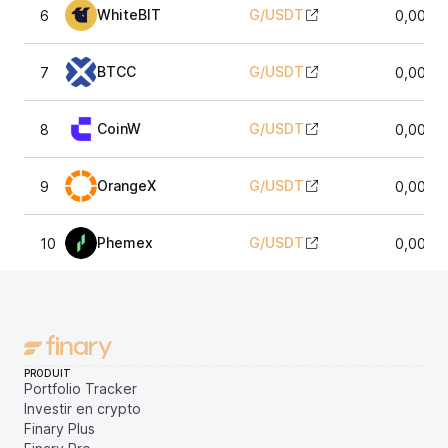
WhiteBIT
G
/
USDT
6
0,0036
BTCC
G
/
USDT
7
0,0036
CoinW
G
/
USDT
8
0,0036
OrangeX
G
/
USDT
9
0,0036
Phemex
G
/
USDT
10
0,0036
PRODUIT
Portfolio Tracker
Investir en crypto
Finary Plus