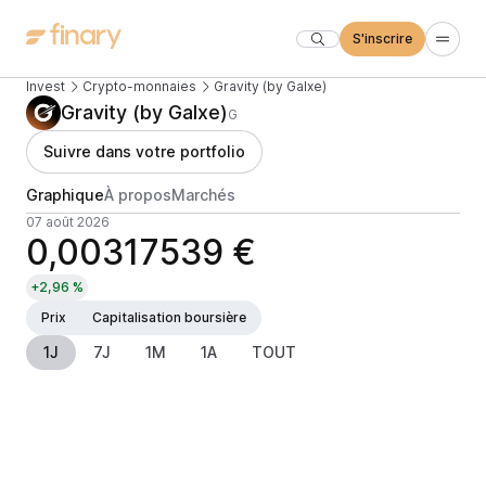
S'inscrire
Invest
Crypto-monnaies
Gravity (by Galxe)
Gravity (by Galxe)
G
Suivre dans votre portfolio
Graphique
À propos
Marchés
07 août 2026
0,00317539 €
+2,96 %
Prix
Capitalisation boursière
1J
7J
1M
1A
TOUT