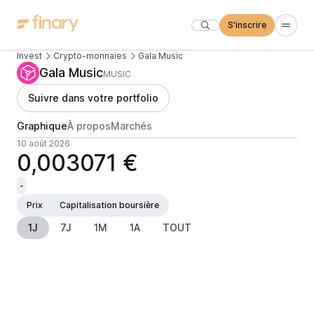
S'inscrire
Invest
Crypto-monnaies
Gala Music
Gala Music
MUSIC
Suivre dans votre portfolio
Graphique
À propos
Marchés
10 août 2026
0,003071 €
-
Prix
Capitalisation boursière
1J
7J
1M
1A
TOUT