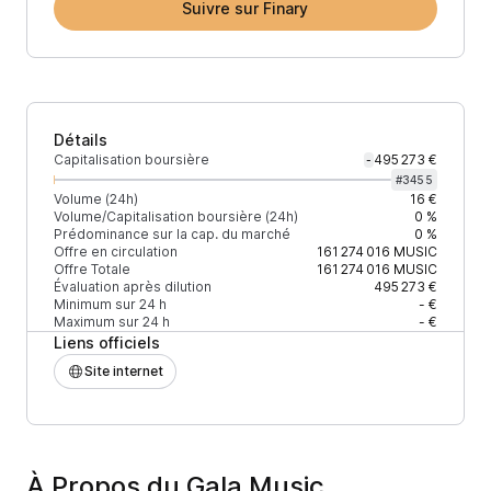
Suivre sur Finary
Détails
Capitalisation boursière
495 273 €
-
#
3455
Volume (24h)
16 €
Volume/Capitalisation boursière (24h)
0 %
Prédominance sur la cap. du marché
0 %
Offre en circulation
161 274 016
MUSIC
Offre Totale
161 274 016
MUSIC
Évaluation après dilution
495 273 €
Minimum sur 24 h
- €
Maximum sur 24 h
- €
Liens officiels
Site internet
À Propos du Gala Music