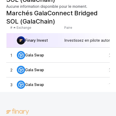
Aucune information disponible pour le moment.
Marchés GalaConnect Bridged
SOL (GalaChain)
#
Exchange
Paire
Finary Invest
Investissez en pilote automat
Gala Swap
1
73,
Gala Swap
2
74,
Gala Swap
3
71,