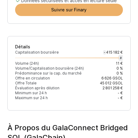
Données sécurisées et accès en lecture seule
Suivre sur Finary
Détails
Capitalisation boursière
415 182 €
-
#
Volume (24h)
11 €
Volume/Capitalisation boursière (24h)
0 %
Prédominance sur la cap. du marché
0 %
Offre en circulation
6 626
GSOL
Offre Totale
45 012
GSOL
Évaluation après dilution
2 801 258 €
Minimum sur 24 h
- €
Maximum sur 24 h
- €
À Propos du GalaConnect Bridged
SOL (GalaChain)