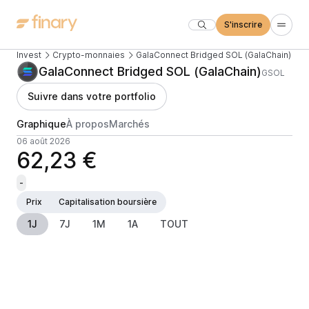
S'inscrire
Invest
Crypto-monnaies
GalaConnect Bridged SOL (GalaChain)
GalaConnect Bridged SOL (GalaChain)
GSOL
Suivre dans votre portfolio
Graphique
À propos
Marchés
06 août 2026
62,23 €
-
Prix
Capitalisation boursière
1J
7J
1M
1A
TOUT