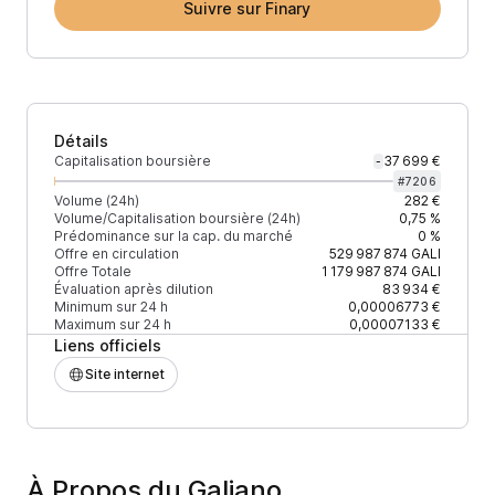
Suivre sur Finary
Détails
Capitalisation boursière
37 699 €
-
#
7206
Volume (24h)
282 €
Volume/Capitalisation boursière (24h)
0,75 %
Prédominance sur la cap. du marché
0 %
Offre en circulation
529 987 874
GALI
Offre Totale
1 179 987 874
GALI
Évaluation après dilution
83 934 €
Minimum sur 24 h
0,00006773 €
Maximum sur 24 h
0,00007133 €
Liens officiels
Site internet
À Propos du Galiano