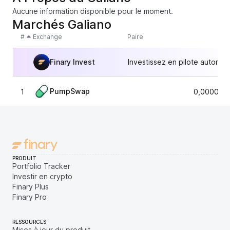
Aucune information disponible pour le moment.
Marchés Galiano
#
Exchange
Paire
Finary Invest
Investissez en pilote automat
PumpSwap
1
0,000082
PRODUIT
Portfolio Tracker
Investir en crypto
Finary Plus
Finary Pro
RESSOURCES
Mises à jour du produit