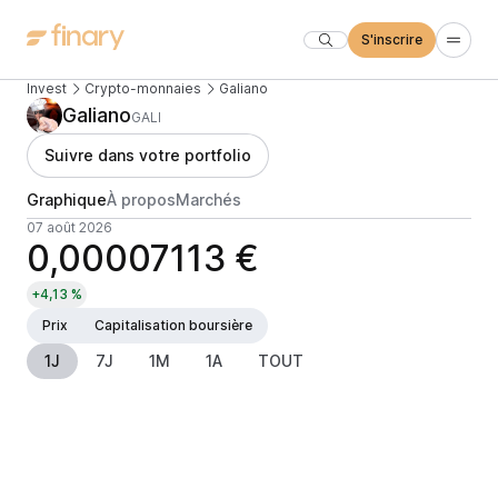
S'inscrire
Invest
Crypto-monnaies
Galiano
Galiano
GALI
Suivre dans votre portfolio
Graphique
À propos
Marchés
07 août 2026
0,00007113 €
+4,13 %
Prix
Capitalisation boursière
1J
7J
1M
1A
TOUT