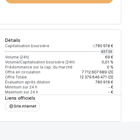
Détails
Capitalisation boursière
780 918 €
-
#
3739
Volume (24h)
69 €
Volume/Capitalisation boursière (24h)
0,01 %
Prédominance sur la cap. du marché
0 %
Offre en circulation
7 712 607 689
IZE
Offre Totale
12 379 646 471
IZE
Évaluation après dilution
780 918 €
Minimum sur 24 h
- €
Maximum sur 24 h
- €
Liens officiels
Site internet