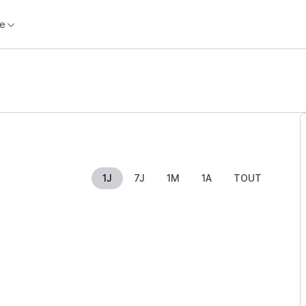
e
1J
7J
1M
1A
TOUT