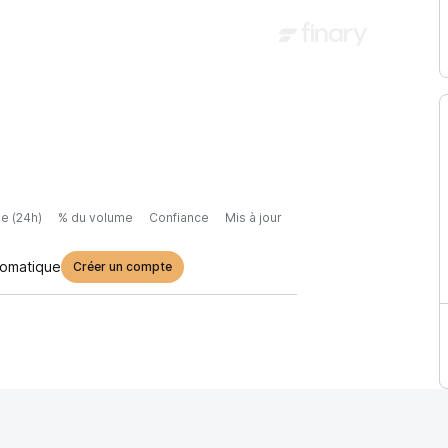
e (24h)
% du volume
Confiance
Mis à jour
tomatique
Créer un compte