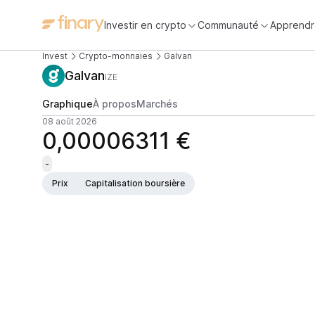
Investir en crypto
Communauté
Apprendr
Invest
Crypto-monnaies
Galvan
Galvan
IZE
Graphique
À propos
Marchés
08 août 2026
0,00006311 €
-
Prix
Capitalisation boursière