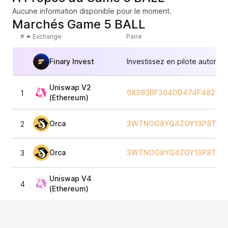
Aucune information disponible pour le moment.
Marchés Game 5 BALL
#
Exchange
Paire
Finary Invest
Investissez en pilote automat
Uniswap V2
0X393BF304DD474F48210F
1
(Ethereum)
Orca
3WTNOG8YQ4ZOY13P8TQW
2
Orca
3WTNOG8YQ4ZOY13P8TQW
3
Uniswap V4
4
(Ethereum)