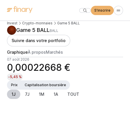
S'inscrire
Invest
Crypto-monnaies
Game 5 BALL
Game 5 BALL
BALL
Suivre dans votre portfolio
Graphique
À propos
Marchés
07 août 2026
0,00022668 €
-5,45 %
Prix
Capitalisation boursière
1J
7J
1M
1A
TOUT