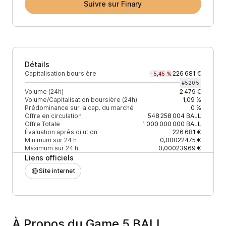
Suivre sur Finary
Détails
Capitalisation boursière
226 681 €
-5,45 %
#
5205
Volume (24h)
2 479 €
Volume/Capitalisation boursière (24h)
1,09 %
Prédominance sur la cap. du marché
0 %
Offre en circulation
548 258 004
BALL
Offre Totale
1 000 000 000
BALL
Évaluation après dilution
226 681 €
Minimum sur 24 h
0,00022475 €
Maximum sur 24 h
0,00023969 €
Liens officiels
Site internet
À Propos du Game 5 BALL