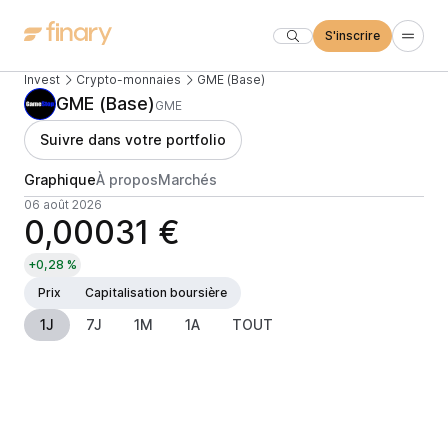
S'inscrire
Invest
Crypto-monnaies
GME (Base)
GME (Base)
GME
Suivre dans votre portfolio
Graphique
À propos
Marchés
06 août 2026
0,00031 €
+0,28 %
Prix
Capitalisation boursière
1J
7J
1M
1A
TOUT