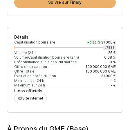
Suivre sur Finary
Détails
Capitalisation boursière
31 000 €
+0,28 %
#
7536
Volume (24h)
26 €
Volume/Capitalisation boursière (24h)
0,08 %
Prédominance sur la cap. du marché
0 %
Offre en circulation
100 000 000
GME
Offre Totale
100 000 000
GME
Évaluation après dilution
31 000 €
Minimum sur 24 h
- €
Maximum sur 24 h
- €
Liens officiels
Site internet
À Propos du GME (Base)