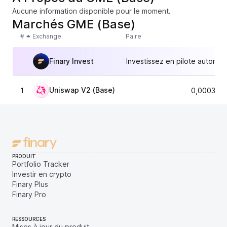
Aucune information disponible pour le moment.
Marchés GME (Base)
#
Exchange
Paire
Finary Invest
Investissez en pilote automat
Uniswap V2 (Base)
1
0,000357
PRODUIT
Portfolio Tracker
Investir en crypto
Finary Plus
Finary Pro
RESSOURCES
Mises à jour du produit