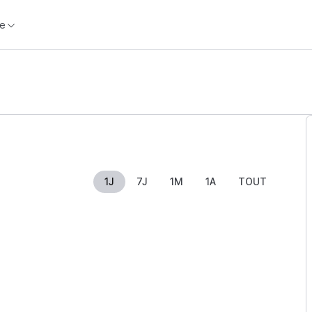
e
1J
7J
1M
1A
TOUT