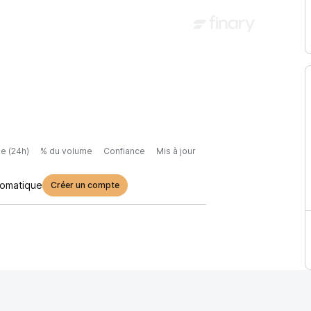
e (24h)
% du volume
Confiance
Mis à jour
tomatique
Créer un compte