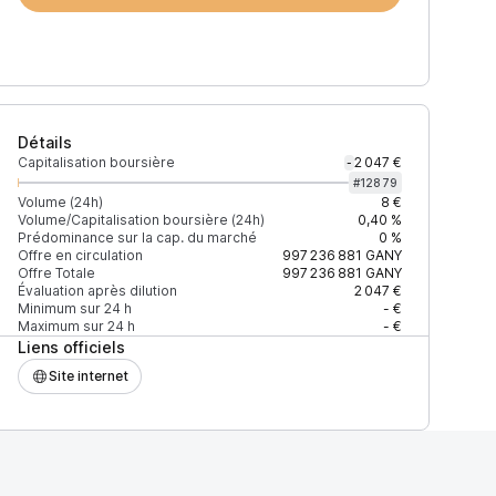
Détails
Capitalisation boursière
2 047 €
-
#
12879
Volume (24h)
8 €
Volume/Capitalisation boursière (24h)
0,40 %
Prédominance sur la cap. du marché
0 %
Offre en circulation
997 236 881
GANY
Offre Totale
997 236 881
GANY
Évaluation après dilution
2 047 €
Minimum sur 24 h
- €
Maximum sur 24 h
- €
Liens officiels
Site internet