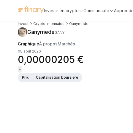
Investir en crypto
Communauté
Apprendr
Invest
Crypto-monnaies
Ganymede
Ganymede
GANY
Graphique
À propos
Marchés
08 août 2026
0,00000205 €
-
Prix
Capitalisation boursière