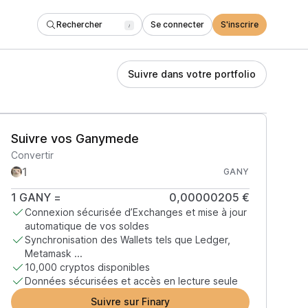
Rechercher
Se connecter
S'inscrire
/
Suivre dans votre portfolio
Suivre vos Ganymede
Convertir
GANY
1
GANY
=
0,00000205 €
Connexion sécurisée d’Exchanges et mise à jour
automatique de vos soldes
Synchronisation des Wallets tels que Ledger,
Metamask ...
10,000 cryptos disponibles
Données sécurisées et accès en lecture seule
Suivre sur Finary