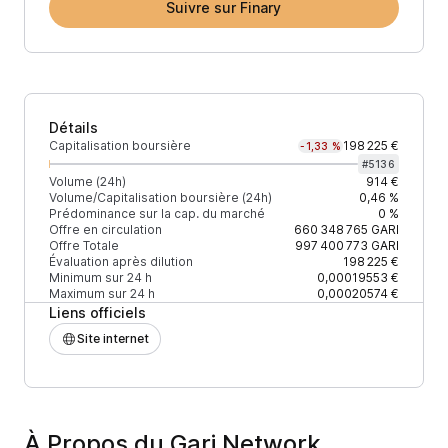
Suivre sur Finary
Détails
Capitalisation boursière
198 225 €
-1,33 %
#
5136
Volume (24h)
914 €
Volume/Capitalisation boursière (24h)
0,46 %
Prédominance sur la cap. du marché
0 %
Offre en circulation
660 348 765
GARI
Offre Totale
997 400 773
GARI
Évaluation après dilution
198 225 €
Minimum sur 24 h
0,00019553 €
Maximum sur 24 h
0,00020574 €
Liens officiels
Site internet
À Propos du Gari Network