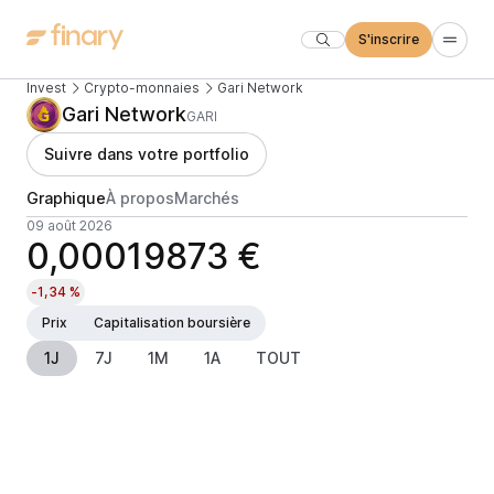
S'inscrire
Invest
Crypto-monnaies
Gari Network
Gari Network
GARI
Suivre dans votre portfolio
Graphique
À propos
Marchés
09 août 2026
0,00019873 €
-1,34 %
Prix
Capitalisation boursière
1J
7J
1M
1A
TOUT