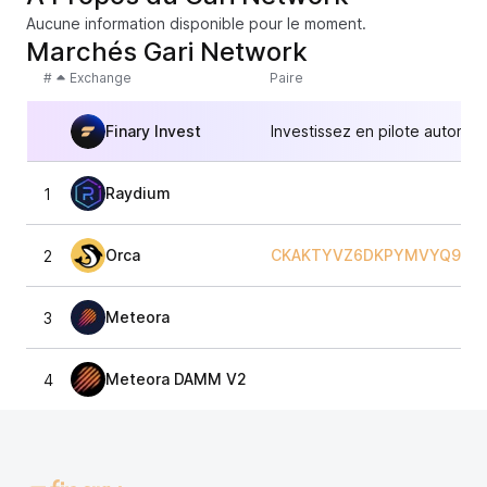
Aucune information disponible pour le moment.
Marchés Gari Network
#
Exchange
Paire
Finary Invest
Investissez en pilote automat
Raydium
1
Orca
CKAKTYVZ6DKPYMVYQ9RH3
2
Meteora
3
Meteora DAMM V2
4