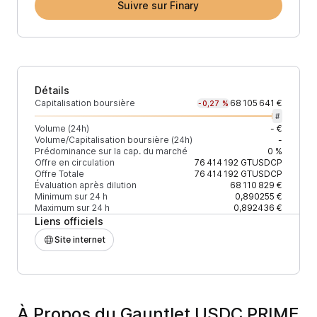
Suivre sur Finary
Détails
Capitalisation boursière
68 105 641 €
-0,27 %
#
Volume (24h)
- €
Volume/Capitalisation boursière (24h)
-
Prédominance sur la cap. du marché
0 %
Offre en circulation
76 414 192
GTUSDCP
Offre Totale
76 414 192
GTUSDCP
Évaluation après dilution
68 110 829 €
Minimum sur 24 h
0,890255 €
Maximum sur 24 h
0,892436 €
Liens officiels
Site internet
À Propos du Gauntlet USDC PRIME