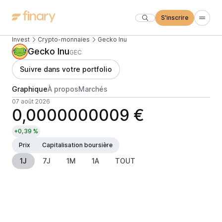
S'inscrire
Invest
Crypto-monnaies
Gecko Inu
Gecko Inu
GEC
Suivre dans votre portfolio
Graphique
À propos
Marchés
07 août 2026
0,0000000009 €
+0,39 %
Prix
Capitalisation boursière
1J
7J
1M
1A
TOUT