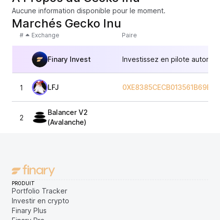
Aucune information disponible pour le moment.
Marchés Gecko Inu
#
Exchange
Paire
Finary Invest
Investissez en pilote automat
LFJ
0XE8385CECB013561B69BEB
1
Balancer V2
2
(Avalanche)
PRODUIT
Portfolio Tracker
Investir en crypto
Finary Plus