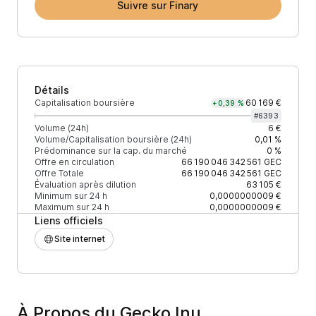
Suivre sur Finary
Détails
Capitalisation boursière
60 169 €
+0,39 %
#
6393
Volume (24h)
6 €
Volume/Capitalisation boursière (24h)
0,01 %
Prédominance sur la cap. du marché
0 %
Offre en circulation
66 190 046 342 561
GEC
Offre Totale
66 190 046 342 561
GEC
Évaluation après dilution
63 105 €
Minimum sur 24 h
0,0000000009 €
Maximum sur 24 h
0,0000000009 €
Liens officiels
Site internet
À Propos du Gecko Inu