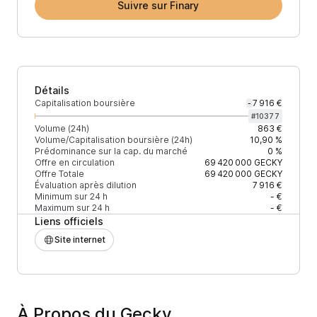
Suivre sur Finary
Détails
Capitalisation boursière
7 916 €
-
#
10377
Volume (24h)
863 €
Volume/Capitalisation boursière (24h)
10,90 %
Prédominance sur la cap. du marché
0 %
Offre en circulation
69 420 000
GECKY
Offre Totale
69 420 000
GECKY
Évaluation après dilution
7 916 €
Minimum sur 24 h
- €
Maximum sur 24 h
- €
Liens officiels
Site internet
À Propos du Gecky