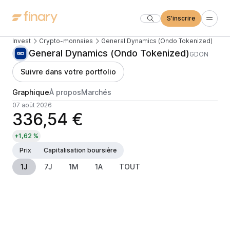
S'inscrire
Invest
Crypto-monnaies
General Dynamics (Ondo Tokenized)
General Dynamics (Ondo Tokenized)
GDON
Suivre dans votre portfolio
Graphique
À propos
Marchés
07 août 2026
336,54 €
+1,62 %
Prix
Capitalisation boursière
1J
7J
1M
1A
TOUT