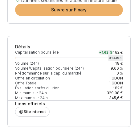
Données sécurisées et accès en lecture seule
Suivre sur Finary
Détails
Capitalisation boursière
182 €
+1,62 %
#
13398
Volume (24h)
18 €
Volume/Capitalisation boursière (24h)
9,66 %
Prédominance sur la cap. du marché
0 %
Offre en circulation
1
GDON
Offre Totale
1
GDON
Évaluation après dilution
182 €
Minimum sur 24 h
329,08 €
Maximum sur 24 h
345,6 €
Liens officiels
Site internet