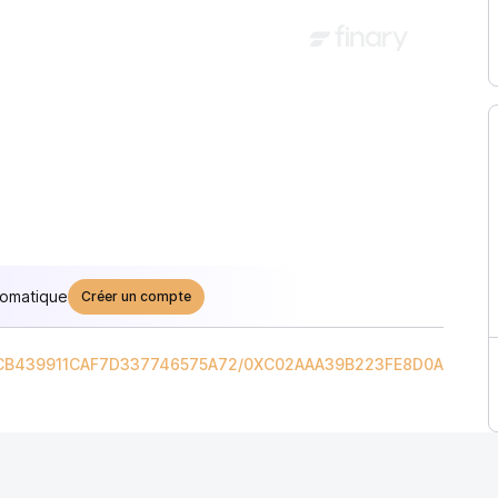
tomatique
Créer un compte
B439911CAF7D337746575A72
/
0XC02AAA39B223FE8D0A0E5C4