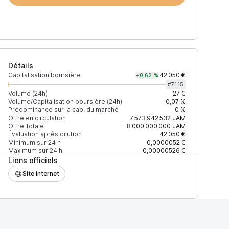
Détails
Capitalisation boursière
42 050 €
+0,62 %
#
7115
Volume (24h)
27 €
Volume/Capitalisation boursière (24h)
0,07 %
Prédominance sur la cap. du marché
0 %
Prix
+2% depth
Offre en circulation
7 573 942 532
JAM
Offre Totale
8 000 000 000
JAM
Évaluation après dilution
42 050 €
Minimum sur 24 h
0,0000052 €
Maximum sur 24 h
0,00000526 €
Liens officiels
F27EAD9083C756CC2
0,00000606 $
21 $
Site internet