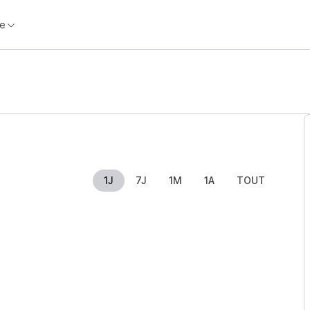
e
1J
7J
1M
1A
TOUT