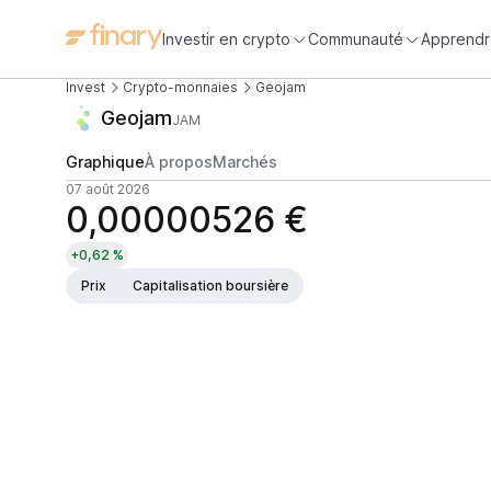
Investir en crypto
Communauté
Apprendr
Invest
Crypto-monnaies
Geojam
Geojam
JAM
Graphique
À propos
Marchés
07 août 2026
0,00000526 €
+0,62 %
Prix
Capitalisation boursière