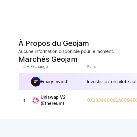
À Propos du Geojam
Aucune information disponible pour le moment.
Marchés Geojam
#
Exchange
Paire
Finary Invest
Investissez en pilote au
Uniswap V2
0X23894DC9DA6C94EC
1
(Ethereum)