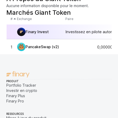
Aucune information disponible pour le moment.
Marchés Giant Token
#
Exchange
Paire
Finary Invest
Investissez en pilote automat
PancakeSwap (v2)
1
0,0000000
PRODUIT
Portfolio Tracker
Investir en crypto
Finary Plus
Finary Pro
RESSOURCES
Mises à jour du produit