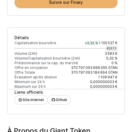
Suivre sur Finary
Détails
Capitalisation boursière
1 105 537 €
+0,32 %
#
2613
Volume (24h)
3 583 €
Volume/Capitalisation boursière (24h)
0,32 %
Prédominance sur la cap. du marché
0 %
Offre en circulation
370 797 093 666 055
GTAN
Offre Totale
370 797 093 184 664
GTAN
Évaluation après dilution
1 109 947 €
Minimum sur 24 h
0,000000003 €
Maximum sur 24 h
0,000000003 €
Liens officiels
Site internet
Github
À Propos du Giant Token