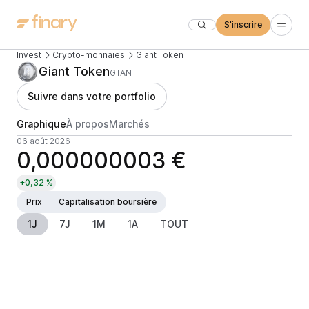
S'inscrire
Invest
Crypto-monnaies
Giant Token
Giant Token
GTAN
Suivre dans votre portfolio
Graphique
À propos
Marchés
06 août 2026
0,000000003 €
+0,32 %
Prix
Capitalisation boursière
1J
7J
1M
1A
TOUT