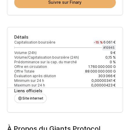
Suivre sur Finary
Détails
Capitalisation boursière
6 061 €
-15 %
#
10945
Volume (24h)
9 €
Volume/Capitalisation boursière (24h)
0,15 %
Prédominance sur la cap. du marché
0 %
Offre en circulation
1 760 000 000
G
Offre Totale
88 000 000 000
G
Évaluation après dilution
303 066 €
Minimum sur 24 h
0,00000341 €
Maximum sur 24 h
0,00000423 €
Liens officiels
Site internet
À Propos du Giants Protocol