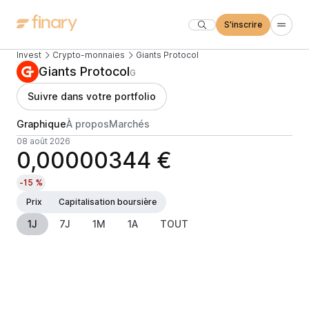
S'inscrire
Invest
Crypto-monnaies
Giants Protocol
Giants Protocol
G
Suivre dans votre portfolio
Graphique
À propos
Marchés
08 août 2026
0,00000344 €
-15 %
Prix
Capitalisation boursière
1J
7J
1M
1A
TOUT