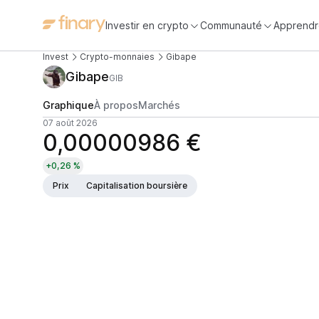
Investir en crypto
Communauté
Apprendr
Invest
Crypto-monnaies
Gibape
Gibape
GIB
Graphique
À propos
Marchés
07 août 2026
0,00000986 €
+0,26 %
Prix
Capitalisation boursière