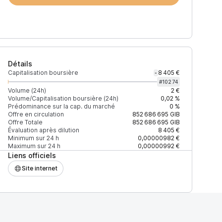
Détails
Capitalisation boursière
8 405 €
-
#
10274
Volume (24h)
2 €
Volume/Capitalisation boursière (24h)
0,02 %
Prédominance sur la cap. du marché
0 %
)
% du volume
Confiance
Mis à jour
Offre en circulation
852 686 695
GIB
Offre Totale
852 686 695
GIB
Évaluation après dilution
8 405 €
Minimum sur 24 h
0,00000982 €
Maximum sur 24 h
0,00000992 €
Liens officiels
$
100 %
Récemment
ÉLEVÉE
Site internet