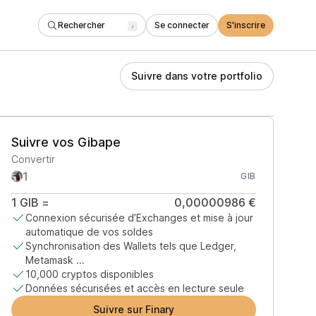
Rechercher
Se connecter
S'inscrire
/
Suivre dans votre portfolio
Suivre vos Gibape
Convertir
GIB
1
GIB
=
0,00000986 €
Connexion sécurisée d’Exchanges et mise à jour
automatique de vos soldes
Synchronisation des Wallets tels que Ledger,
Metamask ...
10,000 cryptos disponibles
Données sécurisées et accès en lecture seule
Suivre sur Finary