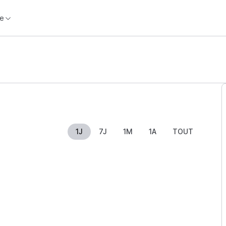
e
1J
7J
1M
1A
TOUT