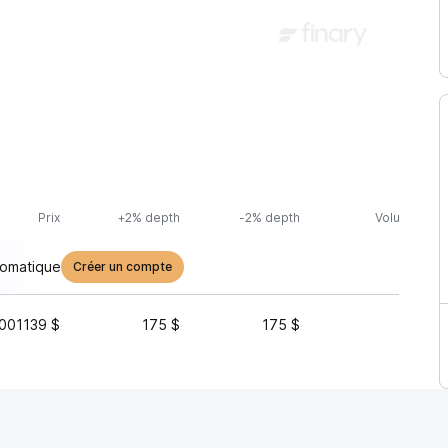
Prix
+2% depth
-2% depth
Volume (24h
tomatique
Créer un compte
001139 $
175 $
175 $
2 