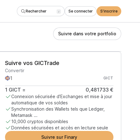
Rechercher
Se connecter
S'inscrire
/
Suivre dans votre portfolio
Suivre vos GICTrade
Convertir
GICT
1
GICT
=
0,481733 €
Connexion sécurisée d’Exchanges et mise à jour
automatique de vos soldes
Synchronisation des Wallets tels que Ledger,
Metamask ...
10,000 cryptos disponibles
Données sécurisées et accès en lecture seule
Suivre sur Finary