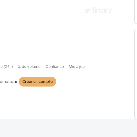
e (24h)
% du volume
Confiance
Mis à jour
tomatique
Créer un compte