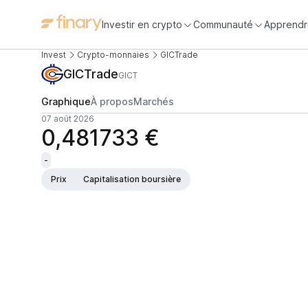
Investir en crypto
Communauté
Apprendr
Invest
Crypto-monnaies
GICTrade
GICTrade
GICT
Graphique
À propos
Marchés
07 août 2026
0,481733 €
-
Prix
Capitalisation boursière