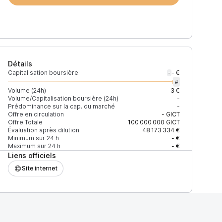
Détails
Capitalisation boursière
- €
-
#
Volume (24h)
3 €
Volume/Capitalisation boursière (24h)
-
Prédominance sur la cap. du marché
-
Offre en circulation
-
GICT
Offre Totale
100 000 000
GICT
Évaluation après dilution
48 173 334 €
Minimum sur 24 h
- €
Maximum sur 24 h
- €
Liens officiels
Site internet