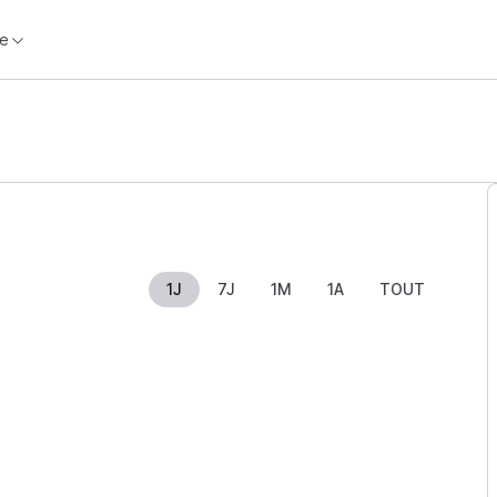
e
1J
7J
1M
1A
TOUT