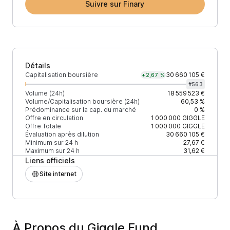
Suivre sur Finary
Détails
Capitalisation boursière
30 660 105 €
+2,67 %
#
563
Volume (24h)
18 559 523 €
Volume/Capitalisation boursière (24h)
60,53 %
Prédominance sur la cap. du marché
0 %
Offre en circulation
1 000 000
GIGGLE
Offre Totale
1 000 000
GIGGLE
Évaluation après dilution
30 660 105 €
Minimum sur 24 h
27,67 €
Maximum sur 24 h
31,62 €
Liens officiels
Site internet
À Propos du Giggle Fund