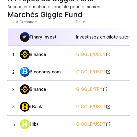
Aucune information disponible pour le moment.
Marchés Giggle Fund
#
Exchange
Paire
Finary Invest
Investissez en pilote automat
Binance
GIGGLE
/
USDT
1
35
Biconomy.com
GIGGLE
/
USDT
2
35
Binance
GIGGLE
/
TRY
3
35
LBank
GIGGLE
/
USDT
4
35
Hibt
GIGGLE
/
USDT
5
35