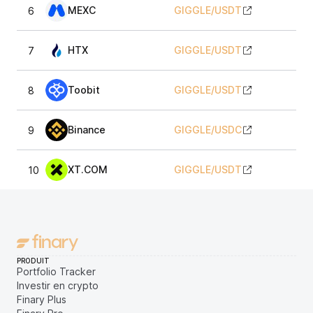
MEXC
GIGGLE
/
USDT
6
35
HTX
GIGGLE
/
USDT
7
35
Toobit
GIGGLE
/
USDT
8
35
Binance
GIGGLE
/
USDC
9
3
XT.COM
GIGGLE
/
USDT
10
35
PRODUIT
Portfolio Tracker
Investir en crypto
Finary Plus