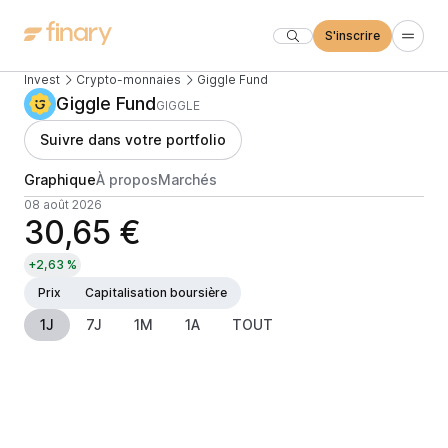
S'inscrire
Invest
Crypto-monnaies
Giggle Fund
Giggle Fund
GIGGLE
Suivre dans votre portfolio
Graphique
À propos
Marchés
08 août 2026
30,65 €
+2,63 %
Prix
Capitalisation boursière
1J
7J
1M
1A
TOUT