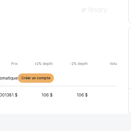
Prix
+2% depth
-2% depth
Volume (24h
tomatique
Créer un compte
001381 $
106 $
106 $
28 