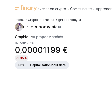
Investir en crypto
Communauté
Apprendr
Invest
Crypto-monnaies
girl economy ai
girl economy ai
GIRLE
Graphique
À propos
Marchés
07 août 2026
0,00001199 €
-1,35 %
Prix
Capitalisation boursière