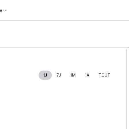
e
1J
7J
1M
1A
TOUT