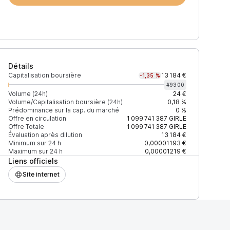
Détails
Capitalisation boursière
13 184 €
-1,35 %
#
9300
Volume (24h)
24 €
Volume/Capitalisation boursière (24h)
0,18 %
Prédominance sur la cap. du marché
0 %
)
% du volume
Confiance
Mis à jour
Offre en circulation
1 099 741 387
GIRLE
Offre Totale
1 099 741 387
GIRLE
Évaluation après dilution
13 184 €
Minimum sur 24 h
0,00001193 €
Maximum sur 24 h
0,00001219 €
Liens officiels
$
100 %
Récemment
ÉLEVÉE
Site internet