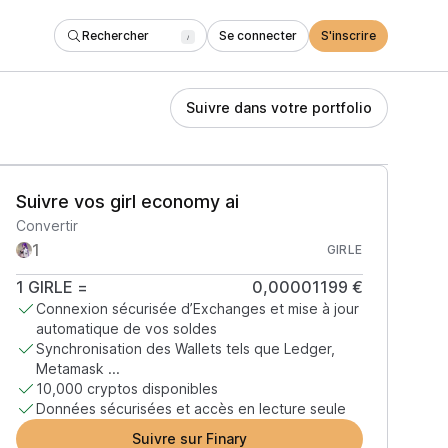
Rechercher
Se connecter
S'inscrire
/
Suivre dans votre portfolio
Suivre vos girl economy ai
Convertir
GIRLE
1
GIRLE
=
0,00001199 €
Connexion sécurisée d’Exchanges et mise à jour
automatique de vos soldes
Synchronisation des Wallets tels que Ledger,
Metamask ...
10,000 cryptos disponibles
Données sécurisées et accès en lecture seule
Suivre sur Finary