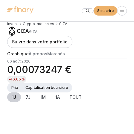
S'inscrire
Invest
Crypto-monnaies
GIZA
GIZA
GIZA
Suivre dans votre portfolio
Graphique
À propos
Marchés
06 août 2026
0,00073247 €
-46,05 %
Prix
Capitalisation boursière
1J
7J
1M
1A
TOUT