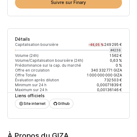
Suivre sur Finary
Détails
Capitalisation boursière
249 295 €
-46,05 %
#
4236
Volume (24h)
1 562 €
Volume/Capitalisation boursière (24h)
0,63 %
Prédominance sur la cap. du marché
0 %
Offre en circulation
340 332 771
GIZA
Offre Totale
1 000 000 000
GIZA
Évaluation après dilution
732 503 €
Minimum sur 24 h
0,00071839 €
Maximum sur 24 h
0,00136146 €
Liens officiels
Site internet
Github
À Propos du GIZA