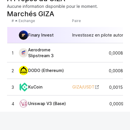
Aucune information disponible pour le moment.
Marchés GIZA
#
Exchange
Paire
Finary Invest
Investissez en pilote automat
Aerodrome
1
0,0008438
Slipstream 3
DODO (Ethereum)
2
0,0008800
KuCoin
GIZA
/
USDT
3
0,0015787
Uniswap V3 (Base)
4
0,000933