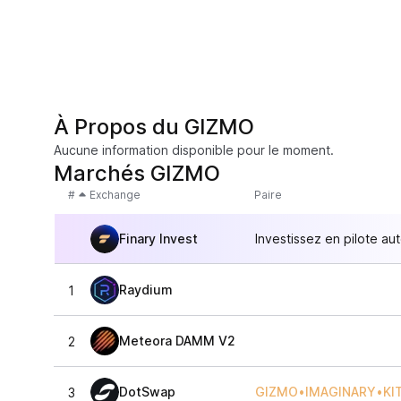
À Propos du GIZMO
Aucune information disponible pour le moment.
Marchés GIZMO
#
Exchange
Paire
Finary Invest
Investissez en pilote au
Raydium
1
Meteora DAMM V2
2
DotSwap
GIZMO•IMAGINARY•KI
3