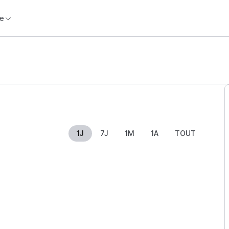
e
1J
7J
1M
1A
TOUT