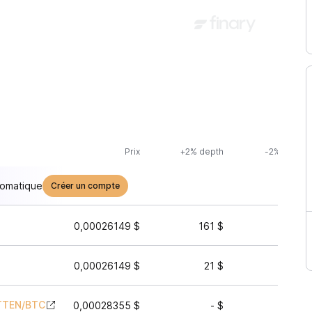
Prix
+2% depth
-2% depth
tomatique
Créer un compte
0,00026149 $
161 $
161 $
0,00026149 $
21 $
21 $
TTEN
/
BTC
0,00028355 $
- $
- $