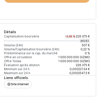
Détails
Capitalisation boursière
226 375 €
-5,49 %
#
4383
Volume (24h)
507 €
Volume/Capitalisation boursière (24h)
0,22 %
Prédominance sur la cap. du marché
0 %
Volume (24h)
% du volume
Confiance
Offre en circulation
1 000 000 000
GIZMO
Offre Totale
1 000 000 000
GIZMO
Évaluation après dilution
226 375 €
Minimum sur 24 h
0,00022134 €
Maximum sur 24 h
0,00025473 €
Liens officiels
526 $
89,71 %
Ré
ÉLEVÉE
Site internet
55 $
9,37 %
Ré
ÉLEVÉE
5 $
0,92 %
Ré
ÉLEVÉE