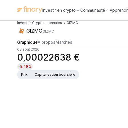
Investir en crypto
Communauté
Apprendr
Invest
Crypto-monnaies
GIZMO
GIZMO
GIZMO
Graphique
À propos
Marchés
08 août 2026
0,00022638 €
-5,49 %
Prix
Capitalisation boursière