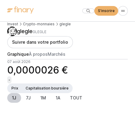
S'inscrire
Invest
Crypto-monnaies
glegle
glegle
GLEGLE
Suivre dans votre portfolio
Graphique
À propos
Marchés
07 août 2026
0,0000026 €
-
Prix
Capitalisation boursière
1J
7J
1M
1A
TOUT