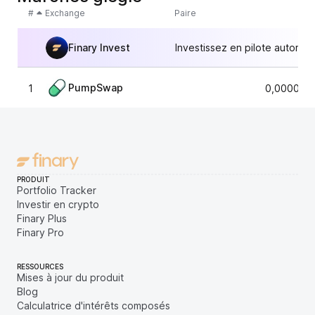
#
Exchange
Paire
Finary Invest
Investissez en pilote automat
PumpSwap
1
0,000003
PRODUIT
Portfolio Tracker
Investir en crypto
Finary Plus
Finary Pro
RESSOURCES
Mises à jour du produit
Blog
Calculatrice d'intérêts composés