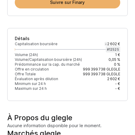
Suivre sur Finary
Détails
Capitalisation boursière
2 602 €
-
#
12525
Volume (24h)
1 €
Volume/Capitalisation boursière (24h)
0,05 %
Prédominance sur la cap. du marché
0 %
Offre en circulation
999 399 738
GLEGLE
Offre Totale
999 399 738
GLEGLE
Évaluation après dilution
2 602 €
Minimum sur 24 h
- €
Maximum sur 24 h
- €
À Propos du glegle
Aucune information disponible pour le moment.
Marchés glegle