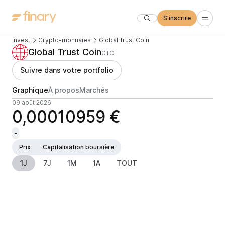
S'inscrire
Invest
Crypto-monnaies
Global Trust Coin
Global Trust Coin
GTC
Suivre dans votre portfolio
Graphique
À propos
Marchés
09 août 2026
0,00010959 €
-
Prix
Capitalisation boursière
1J
7J
1M
1A
TOUT