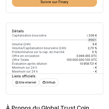
Suivre sur Finary
Détails
Capitalisation boursière
336 €
-
#
1901
Volume (24h)
9 €
Volume/Capitalisation boursière (24h)
2,70 %
Prédominance sur la cap. du marché
0 %
Offre en circulation
3 066 455
GTC
Offre Totale
100 000 000 100
GTC
Évaluation après dilution
10 958 721 €
Minimum sur 24 h
- €
Maximum sur 24 h
- €
Liens officiels
Site internet
Github
À Propos du Global Trust Coin