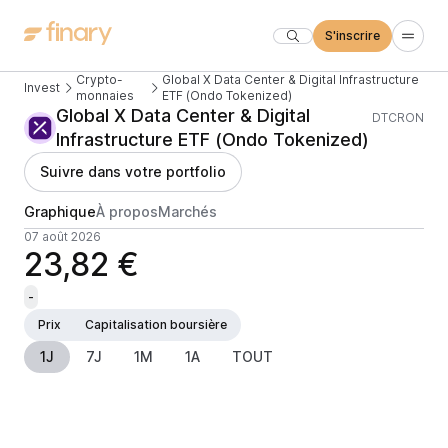
S'inscrire
Crypto-
Global X Data Center & Digital Infrastructure
Invest
monnaies
ETF (Ondo Tokenized)
Global X Data Center & Digital
DTCRON
Infrastructure ETF (Ondo Tokenized)
Suivre dans votre portfolio
Graphique
À propos
Marchés
07 août 2026
23,82 €
-
Prix
Capitalisation boursière
1J
7J
1M
1A
TOUT