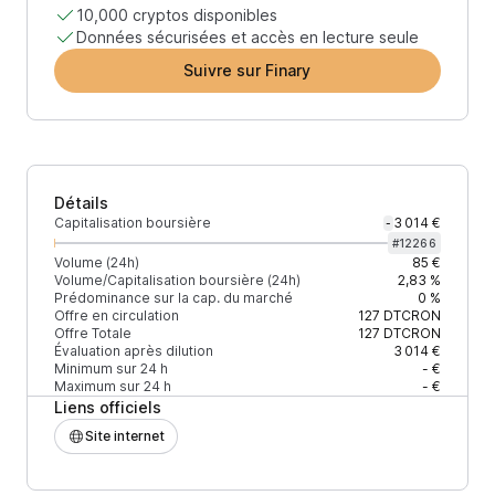
10,000 cryptos disponibles
Données sécurisées et accès en lecture seule
Suivre sur Finary
Détails
Capitalisation boursière
3 014 €
-
#
12266
Volume (24h)
85 €
Volume/Capitalisation boursière (24h)
2,83 %
Prédominance sur la cap. du marché
0 %
Offre en circulation
127
DTCRON
Offre Totale
127
DTCRON
Évaluation après dilution
3 014 €
Minimum sur 24 h
- €
Maximum sur 24 h
- €
Liens officiels
Site internet