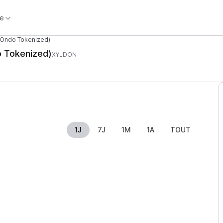
e
(Ondo Tokenized)
o Tokenized)
XYLDON
1J
7J
1M
1A
TOUT