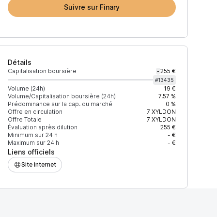
Suivre sur Finary
Détails
Capitalisation boursière
255 €
-
#
13435
Volume (24h)
19 €
Volume/Capitalisation boursière (24h)
7,57 %
Prédominance sur la cap. du marché
0 %
Offre en circulation
7
XYLDON
Offre Totale
7
XYLDON
Évaluation après dilution
255 €
Minimum sur 24 h
- €
Maximum sur 24 h
- €
Liens officiels
Site internet