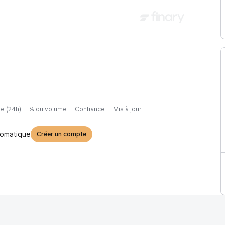
e (24h)
% du volume
Confiance
Mis à jour
tomatique
Créer un compte