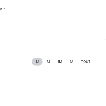
e
1J
7J
1M
1A
TOUT