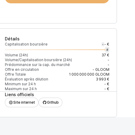
Détails
Capitalisation boursière
- €
-
#
Volume (24h)
37 €
Volume/Capitalisation boursière (24h)
-
Prédominance sur la cap. du marché
-
Offre en circulation
-
GLOOM
Offre Totale
1 000 000 000
GLOOM
Évaluation après dilution
3 993 €
Minimum sur 24 h
- €
Maximum sur 24 h
- €
Liens officiels
Site internet
Github