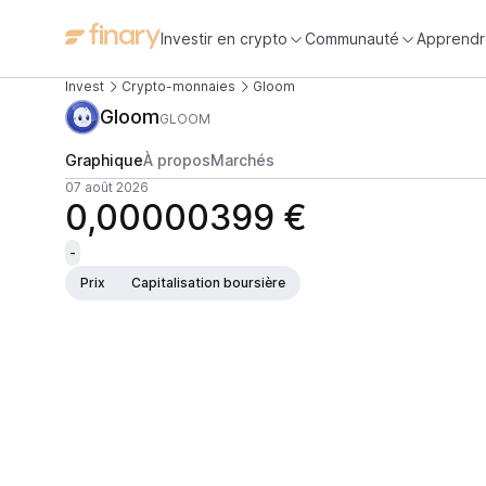
Investir en crypto
Communauté
Apprendr
Invest
Crypto-monnaies
Gloom
Gloom
GLOOM
Graphique
À propos
Marchés
07 août 2026
0,00000399 €
-
Prix
Capitalisation boursière