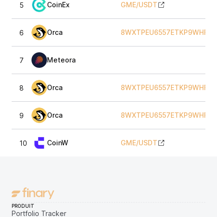
CoinEx
GME
/
USDT
5
Orca
8WXTPEU6557ETKP9WHFY1
6
Meteora
7
Orca
8WXTPEU6557ETKP9WHFY1
8
Orca
8WXTPEU6557ETKP9WHFY1
9
CoinW
GME
/
USDT
10
PRODUIT
Portfolio Tracker