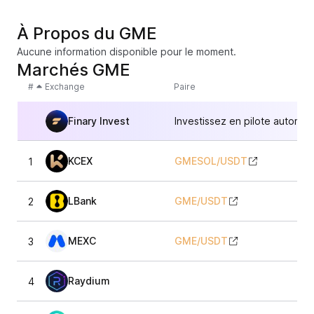
À Propos du GME
Aucune information disponible pour le moment.
Marchés GME
#
Exchange
Paire
Finary Invest
Investissez en pilote automat
KCEX
GMESOL
/
USDT
1
LBank
GME
/
USDT
2
MEXC
GME
/
USDT
3
Raydium
4