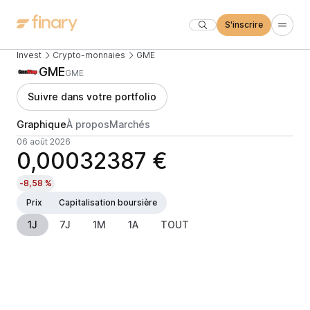
S'inscrire
Invest
Crypto-monnaies
GME
GME
GME
Suivre dans votre portfolio
Graphique
À propos
Marchés
06 août 2026
0,00032387 €
-8,58 %
Prix
Capitalisation boursière
1J
7J
1M
1A
TOUT