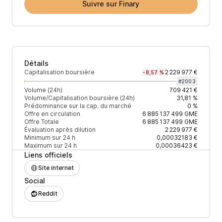
Suivre sur Finary
Détails
Capitalisation boursière
2 229 977 €
-8,57 %
#
2003
Volume (24h)
709 421 €
Volume/Capitalisation boursière (24h)
31,81 %
Prédominance sur la cap. du marché
0 %
Offre en circulation
6 885 137 499
GME
Offre Totale
6 885 137 499
GME
Évaluation après dilution
2 229 977 €
Minimum sur 24 h
0,00032183 €
Maximum sur 24 h
0,00036423 €
Liens officiels
Site internet
Social
Reddit